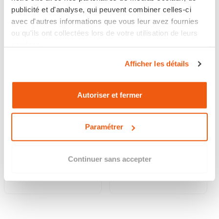
publicité et d'analyse, qui peuvent combiner celles-ci
avec d'autres informations que vous leur avez fournies
ou qu'ils ont collectées lors de votre utilisation de leurs
services.
Afficher les détails
Autoriser et fermer
VESTE TRYSTAN
VESTE TRYSTAN
SOFTSHELL
SOFTSHELL NOIR
CHARBON/NOIR
Paramétrer
84,89 €
84,89 €
Continuer sans accepter
Disponible
Disponible