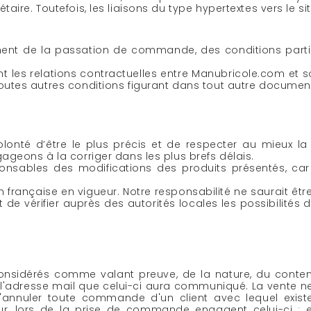
aire. Toutefois, les liaisons du type hypertextes vers le
ment de la passation de commande, des conditions parti
 les relations contractuelles entre Manubricole.com et so
utes autres conditions figurant dans tout autre document,
onté d’être le plus précis et de respecter au mieux la r
ageons à la corriger dans les plus brefs délais.
nsables des modifications des produits présentés, car 
n française en vigueur. Notre responsabilité ne saurait êt
nt de vérifier auprès des autorités locales les possibilités 
onsidérés comme valant preuve, de la nature, du cont
l'adresse mail que celui-ci aura communiqué. La vente ne
annuler toute commande d'un client avec lequel existe
eur, lors de la prise de commande engagent celui-ci : 