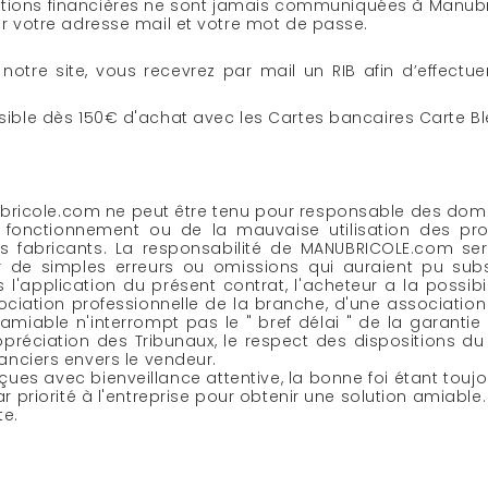
mations financières ne sont jamais communiquées à Manub
quer votre adresse mail et votre mot de passe.
notre site, vous recevrez par mail un RIB afin d’effect
ible dès 150€ d'achat avec les Cartes bancaires Carte Bl
nubricole.com ne peut être tenu pour responsable des dom
is fonctionnement ou de la mauvaise utilisation des pr
es fabricants. La responsabilité de MANUBRICOLE.com se
e simples erreurs ou omissions qui auraient pu subsi
 l'application du présent contrat, l'acheteur a la possibi
ociation professionnelle de la branche, d'une associati
amiable n'interrompt pas le " bref délai " de la garantie l
préciation des Tribunaux, le respect des dispositions du 
nciers envers le vendeur.
çues avec bienveillance attentive, la bonne foi étant touj
par priorité à l'entreprise pour obtenir une solution amiable
te.