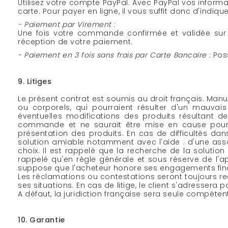
Utilisez votre compte PayPal. Avec PayPal vos infor
carte. Pour payer en ligne, il vous suffit donc d'indi
- Paiement par Virement :
Une fois votre commande confirmée et validée sur 
réception de votre paiement.
- Paiement en 3 fois sans frais par Carte Bancaire :
Poss
9. Litiges
Le présent contrat est soumis au droit français. Ma
ou corporels, qui pourraient résulter d'un mauva
éventuelles modifications des produits résultant d
commande et ne saurait être mise en cause pour d
présentation des produits. En cas de difficultés dans
solution amiable notamment avec l'aide : d'une ass
choix. Il est rappelé que la recherche de la solution 
rappelé qu'en règle générale et sous réserve de l'ap
suppose que l'acheteur honore ses engagements fina
Les réclamations ou contestations seront toujours re
ses situations. En cas de litige, le client s'adressera 
A défaut, la juridiction française sera seule compéten
10. Garantie