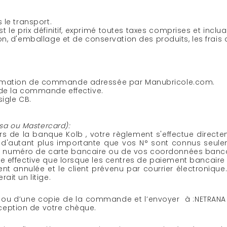
 le transport.
e prix définitif, exprimé toutes taxes comprises et incluan
on, d'emballage et de conservation des produits, les frais 
 confirmation de commande adressée par Manubricole.com.
r de la commande effective.
sigle CB.
isa ou Mastercard):
eurs de la banque Kolb , votre règlement s'effectue dir
e d'autant plus importante que vos N° sont connus seul
 numéro de carte bancaire ou de vos coordonnées banca
e effective que lorsque les centres de paiement bancaire
annulée et le client prévenu par courrier électronique. 
ait un litige.
ou d’une copie de la commande et l’envoyer à :NETRANA , M
eption de votre chèque.