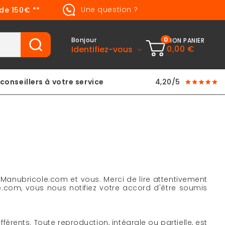
Une question ?
 de 150€ **
0
Bonjour
MON PANIER
0,00 €
Identifiez-vous
conseillers à votre service
4,20/5
 Manubricole.com et vous. Merci de lire attentivement
om, vous nous notifiez votre accord d'être soumis
férents. Toute reproduction, intégrale ou partielle, est