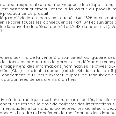
nu pour responsable pour non-respect des dispositions ré
m est systématiquement limitée a la valeur du produit 
té productrice du produit.
 légale d'éviction et des vices cachés (Art.1625 et suivants
 réparer toutes les conséquences (art.1641 et suivants du c
a découverte du défaut caché (art.1648 du code civil). Vou
43
tées aux fins de la vente à distance est obligatoire, ces
es factures et contrats de garantie. Le défaut de rense
le traitement des informations nominatives relatives aux 
és (CNIL). Le client dispose (article 34 de la loi du 6 
le concernent, qu'il peut exercer auprès de Manubricol
 coordonnées de ses clients à un tiers.
ive à l’informatique, aux fichiers et aux libertés, les inf
vendeur se réserve le droit de collecter des informations su
ommerciaux les informations collectées. Les acheteurs pe
sposent d’un droit d’accès et de rectification des donnée