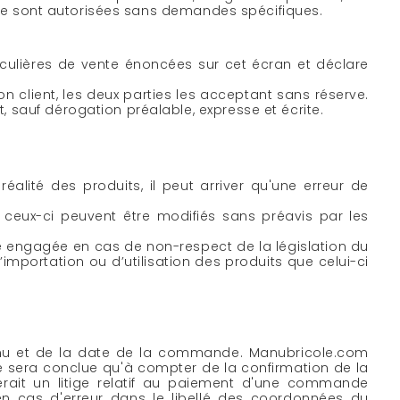
 site sont autorisées sans demandes spécifiques.
culières de vente énoncées sur cet écran et déclare
n client, les deux parties les acceptant sans réserve.
 sauf dérogation préalable, expresse et écrite.
éalité des produits, il peut arriver qu'une erreur de
ceux-ci peuvent être modifiés sans préavis par les
re engagée en cas de non-respect de la législation du
d’importation ou d’utilisation des produits que celui-ci
enu et de la date de la commande. Manubricole.com
 sera conclue qu'à compter de la confirmation de la
rait un litige relatif au paiement d'une commande
en cas d'erreur dans le libellé des coordonnées du