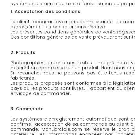
systématiquement soumise à l'autorisation du propriét
1. Acceptation des conditions
Le client reconnaît avoir pris connaissance, au mo
expressément les accepter sans réserve.
Les présentes conditions générales de vente régissent
Ces conditions générales de vente prévaudront sur to
2. Produits
Photographies, graphismes, textes : malgré notre vol
description apparaisse sur un produit. Nous nous eng
En revanche, nous ne pouvons pas être tenus respo
fabricants.
Les produits proposés sont conformes à la législatio
pays où les produits sont livrés. Il appartient au clie
envisage de commander.
3. Commande
Les systèmes d'enregistrement automatique sont c
confirme l'acceptation de sa commande au client à 
commande. Manubrciole.com se réserve le droit d'
antérieure. Les informations énoncées par l'achet