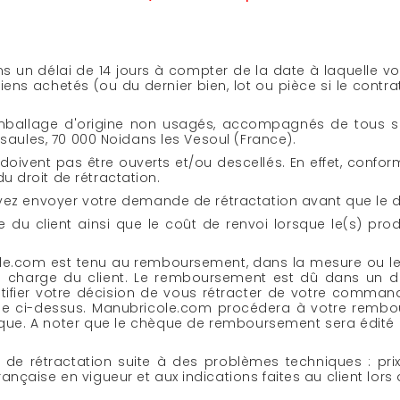
un délai de 14 jours à compter de la date à laquelle vo
ns achetés (ou du dernier bien, lot ou pièce si le contrat 
r emballage d'origine non usagés, accompagnés de tous s
s saules, 70 000 Noidans les Vesoul (France).
 doivent pas être ouverts et/ou descellés. En effet, confo
u droit de rétractation.
evez envoyer votre demande de rétractation avant que le dél
 du client ainsi que le coût de renvoi lorsque le(s) pro
cole.com est tenu au remboursement, dans la mesure ou l
 à la charge du client. Le remboursement est dû dans un
ifier votre décision de vous rétracter de votre commande
resse ci-dessus. Manubricole.com procédera à votre rem
èque. A noter que le chèque de remboursement sera édité 
e rétractation suite à des problèmes techniques : prix
nçaise en vigueur et aux indications faites au client lors 