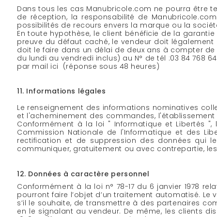
Dans tous les cas Manubricole.com ne pourra être te
de réception, la responsabilité de Manubricole.co
possibilités de recours envers la marque ou la socié
En toute hypothèse, le client bénéficie de la garantie
preuve du défaut caché, le vendeur doit légalement en
doit le faire dans un délai de deux ans à compter de l
du lundi au vendredi inclus) au N° de tél :03 84 768 6
par mail
ici
(réponse sous 48 heures)
11. Informations légales
Le renseignement des informations nominatives collec
et l'acheminement des commandes, l'établissement d
Conformément à la loi " Informatique et Libertés ", 
Commission Nationale de l'Informatique et des Libert
rectification et de suppression des données qui 
communiquer, gratuitement ou avec contrepartie, les
12. Données à caractère personnel
Conformément à la loi n° 78-17 du 6 janvier 1978 relat
pourront faire l’objet d’un traitement automatisé. Le 
s’il le souhaite, de transmettre à des partenaires c
en le signalant au vendeur. De même, les clients di