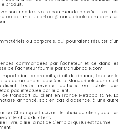
le produit.
ivraison, une fois votre commande passée. Il est très
phone ou par mail : contact@manubricole.com dans les
ur.
atériels ou corporels, qui pourraient résulter d'un
érences commandées par l'acheteur et ce dans les
esse de l'acheteur fournie par Manubricole.com.
l'importation de produits, droit de douane, taxe sur la
utes les commandes passées à Manubricole.com sont
erdisent toute revente partielle ou totale des
tait pas effectuée par le client.
 de transport du client en France Métropolitaine. La
tinataire annoncé, soit en cas d'absence, à une autre
ur ou Chronopost suivant le choix du client, pour les
ivant le choix du client.
l livré, à lire la notice d'emploi qui lui est fournie.
ument.