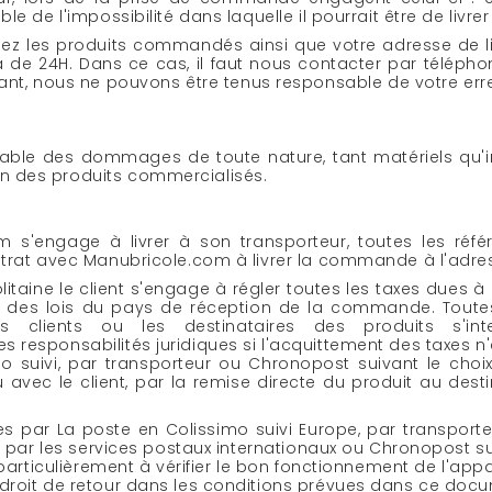
e de l'impossibilité dans laquelle il pourrait être de livrer 
fiez les produits commandés ainsi que votre adresse de l
elà de 24H. Dans ce cas, il faut nous contacter par télé
t, nous ne pouvons être tenus responsable de votre erre
able des dommages de toute nature, tant matériels qu'imm
on des produits commercialisés.
 s'engage à livrer à son transporteur, toutes les réf
ontrat avec Manubricole.com à livrer la commande à l'adr
litaine le client s'engage à régler toutes les taxes dues à 
ertu des lois du pays de réception de la commande. To
s clients ou les destinataires des produits s'int
responsabilités juridiques si l'acquittement des taxes n'é
mo suivi, par transporteur ou Chronopost suivant le choix
u avec le client, par la remise directe du produit au des
es par La poste en Colissimo suivi Europe, par transporte
es par les services postaux internationaux ou Chronopost su
articulièrement à vérifier le bon fonctionnement de l'apparei
u droit de retour dans les conditions prévues dans ce doc