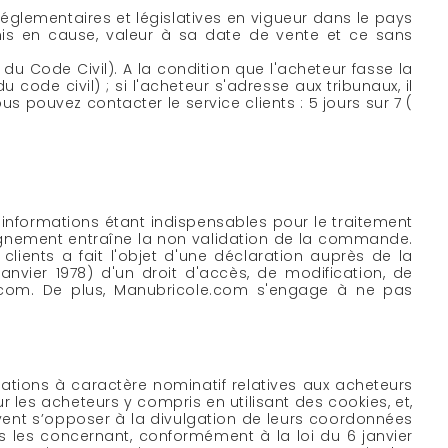
glementaires et législatives en vigueur dans le pays
mis en cause, valeur à sa date de vente et ce sans
 du Code Civil). A la condition que l'acheteur fasse la
ode civil) ; si l'acheteur s'adresse aux tribunaux, il
s pouvez contacter le service clients : 5 jours sur 7 (
 informations étant indispensables pour le traitement
ignement entraîne la non validation de la commande.
clients a fait l'objet d'une déclaration auprès de la
janvier 1978) d'un droit d'accès, de modification, de
e.com. De plus, Manubricole.com s'engage à ne pas
ormations à caractère nominatif relatives aux acheteurs
r les acheteurs y compris en utilisant des cookies, et,
uvent s’opposer à la divulgation de leurs coordonnées
s les concernant, conformément à la loi du 6 janvier