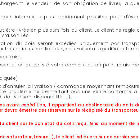
eant le vendeur de son obligation de livrer, la guerre,
vez nous informer le plus rapidement possible pour d'év
re livrée en plusieurs fois au client. Le client ne règle alo
ivraison liés.
servation du bois seront expédiés uniquement par trans
’autres articles non liquides, celle-ci sera expédiée auto
os frais :
sentation du colis à votre domicile ou en point relais ma
ndiquée)
r et d'annuler la livraison / commande moyennant rembour
 autre problème ne permettant pas une vente conforme à la
 livraison, disponibilité, ...).
 avant expédition, Il appartient au destinataire du colis d
er devra émettre des réserves sur le récépissé du transporteur
 client sur le bon état du colis reçu. Ainsi au moment de la 
saturateur, lasure...), le client indiquera sur ce dernier se