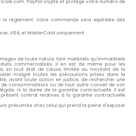
ricole.com. PayPal crypte et protège votre numéro de
uer le règlement. Votre commande sera expédiée dès
eue, VISA, et MasterCard uniquement.
mages de toute nature, tant matériels qu'immatériels
oduits commercialisés. Il en est de même pour les
ra, en tout état de cause, limitée au montant de la
ster malgré toutes les précautions prises dans la
lité, avant toute action en justice, de rechercher une
on de consommateurs ou de tout autre conseil de son
égale, ni la durée de la garantie contractuelle. Il est
présent contrat relatives à la garantie contractuelle
ours présumée chez celui qui prend la peine d'exposer
.