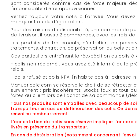
Sont considérés comme cas de force majeure décharg
l'impossibilité d'être approvisionnés.
Vérifiez toujours votre colis à l'arrivée. Vous de
manquant ou de dégradation.
Pour des raisons de disponibilité, une commande peut êt
de livraison, il passe 2 commandes, avec les frais de l
Les produits de traitements, d’entretien, de pré
traitements, d’entretien, de préservation du bois et d
Cas particuliers entraînant la réexpédition du colis à v
- colis non réclamé : vous avez été informé de la pré
relais.
- colis refusé et colis NPAI (n'habite pas à l'adresse i
Manubricole.com se réserve le droit de se rétracte
surviennent : prix incohérents, Stocks faux et tout
faites au client lors de l'achat de sa commande (délai de
Tous nos produits sont emballés avec beaucoup de soins
transporteur en cas de détérioration des colis. Ce derni
renvoi ou remboursement.
L’acceptation du colis sans réserve implique l’accord du
livrés en présence du transporteur.
En cas de détérioration (notamment concernant l'envoi de 