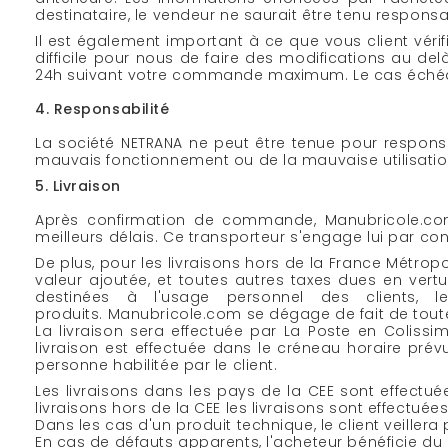
destinataire, le vendeur ne saurait être tenu responsabl
Il est également important à ce que vous client véri
difficile pour nous de faire des modifications au d
24h suivant votre commande maximum. Le cas échéan
4. Responsabilité
La société NETRANA ne peut être tenue pour respons
mauvais fonctionnement ou de la mauvaise utilisati
5. Livraison
Après confirmation de commande, Manubricole.com
meilleurs délais. Ce transporteur s'engage lui par c
De plus, pour les livraisons hors de la France Métropo
valeur ajoutée, et toutes autres taxes dues en v
destinées à l'usage personnel des clients, le
produits. Manubricole.com se dégage de fait de toutes 
La livraison sera effectuée par La Poste en Colissi
livraison est effectuée dans le créneau horaire prév
personne habilitée par le client.
Les livraisons dans les pays de la CEE sont effectué
livraisons hors de la CEE les livraisons sont effectué
Dans les cas d'un produit technique, le client veillera p
En cas de défauts apparents, l'acheteur bénéficie d