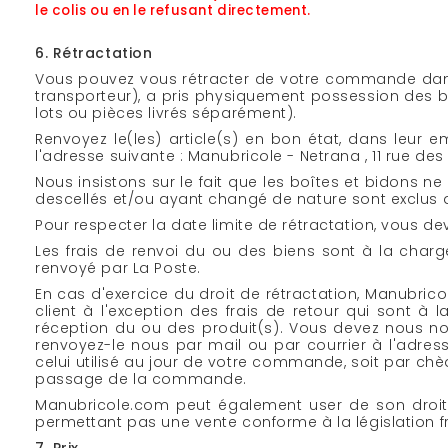
le colis ou en le refusant directement.
6. Rétractation
Vous pouvez vous rétracter de votre commande dans 
transporteur), a pris physiquement possession des bie
lots ou pièces livrés séparément).
Renvoyez le(les) article(s) en bon état, dans leu
l'adresse suivante : Manubricole - Netrana , 11 rue de
Nous insistons sur le fait que les boîtes et bidons ne
descellés et/ou ayant changé de nature sont exclus d
Pour respecter la date limite de rétractation, vous d
Les frais de renvoi du ou des biens sont à la charge
renvoyé par La Poste.
En cas d'exercice du droit de rétractation, Manubri
client à l'exception des frais de retour qui sont
réception du ou des produit(s). Vous devez nous not
renvoyez-le nous par mail ou par courrier à l'ad
celui utilisé au jour de votre commande, soit par ch
passage de la commande.
Manubricole.com peut également user de son droit d
permettant pas une vente conforme à la législation fra