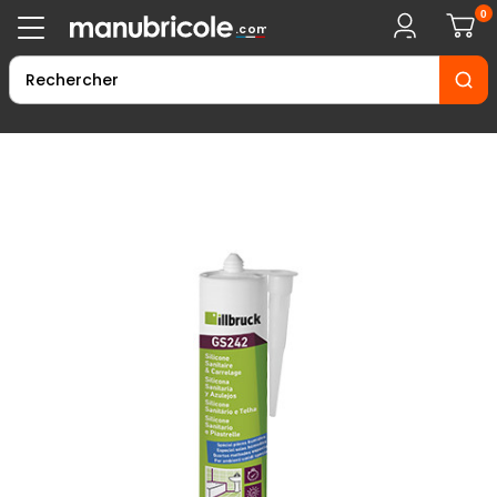
0
.com