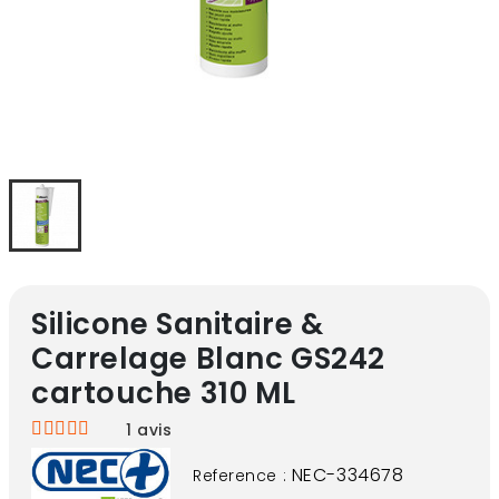
Silicone Sanitaire &
Carrelage Blanc GS242
cartouche 310 ML
1
avis
NEC-334678
Reference :