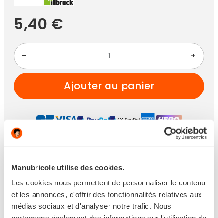
5,40 €
-
+
ajouter au panier
Paiement 100% sécurisé
Manubricole utilise des cookies.
Achetez maintenant
pour une livraison
Les cookies nous permettent de personnaliser le contenu
entre
mardi 11 août 2026
et le
mercredi 12 août
et les annonces, d'offrir des fonctionnalités relatives aux
2026
avec
Livraison à Domicile
médias sociaux et d'analyser notre trafic. Nous
partageons également des informations sur l'utilisation de