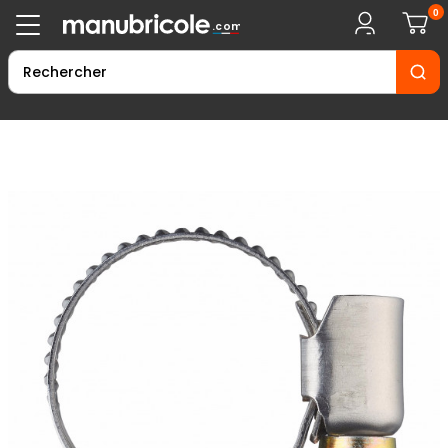
0
.com