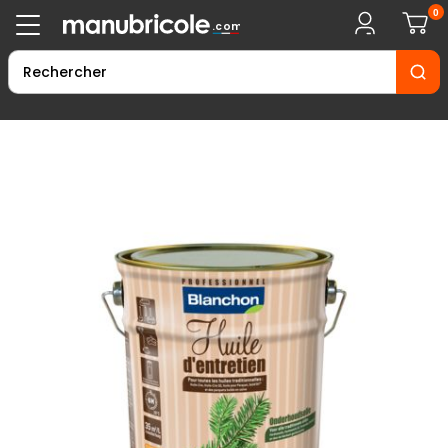
0
.com