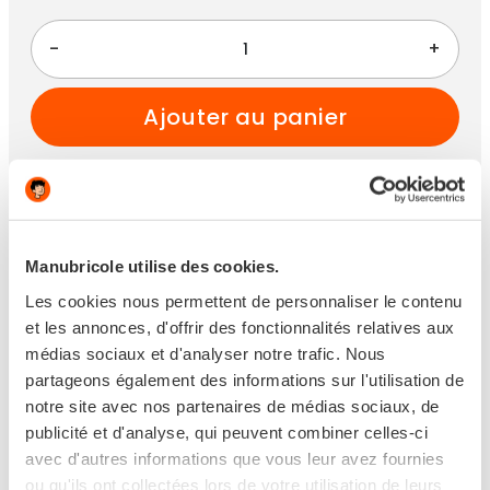
-
+
ajouter au panier
Paiement 100% sécurisé
Manubricole utilise des cookies.
Les cookies nous permettent de personnaliser le contenu
et les annonces, d'offrir des fonctionnalités relatives aux
médias sociaux et d'analyser notre trafic. Nous
partageons également des informations sur l'utilisation de
Disponible
notre site avec nos partenaires de médias sociaux, de
publicité et d'analyse, qui peuvent combiner celles-ci
Expédié sous 6 jours ouvrés
avec d'autres informations que vous leur avez fournies
ou qu'ils ont collectées lors de votre utilisation de leurs