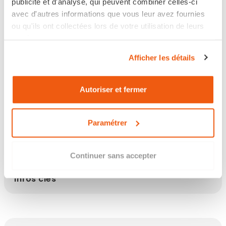
publicité et d'analyse, qui peuvent combiner celles-ci
avec d'autres informations que vous leur avez fournies
Retour sous 14 jours
ou qu'ils ont collectées lors de votre utilisation de leurs
services.
Afficher les détails
Les points clés
Autoriser et fermer
Paramétrer
Description
Continuer sans accepter
Infos clés