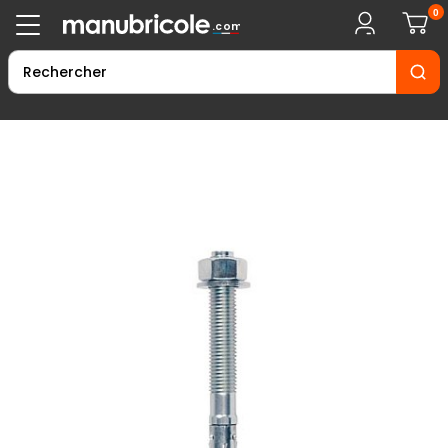
0
.com