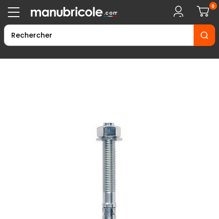
0
.com