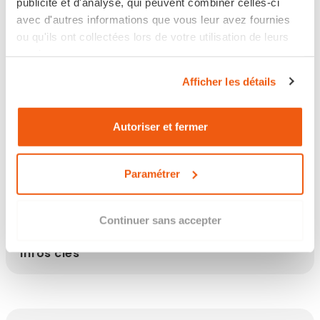
publicité et d'analyse, qui peuvent combiner celles-ci
avec d'autres informations que vous leur avez fournies
Retour sous 14 jours
ou qu'ils ont collectées lors de votre utilisation de leurs
services.
Afficher les détails
Les points clés
Autoriser et fermer
Paramétrer
Description
Continuer sans accepter
Infos clés