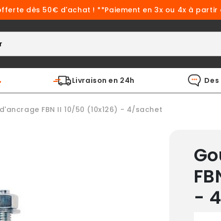
offerte dès 50€ d'achat ! **Paiement en 3x ou 4x à partir
%
Livraison en 24h
Des 
d'ancrage FBN II 10/50 (10x126) - 4/sachet
Go
FBN
- 