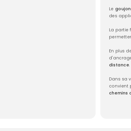
Le
goujon
des appl
La partie
permetten
En plus de
d'ancrag
distance
.
Dans sa 
convient 
chemins 