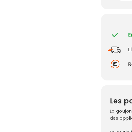
E
L
R
Les po
Le
goujon
des appl