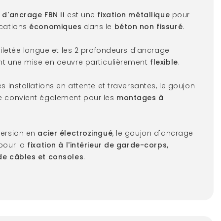
 d'ancrage FBN II
est une
fixation métallique
pour
ications
économiques
dans le
béton non fissuré
.
 filetée longue et les 2 profondeurs d'ancrage
t une mise en oeuvre particulièrement
flexible
.
s installations en attente et traversantes, le goujon
e convient également pour les
montages à
version en
acier électrozingué
, le goujon d'ancrage
pour la
fixation à l'intérieur de garde-corps,
de câbles et consoles
.