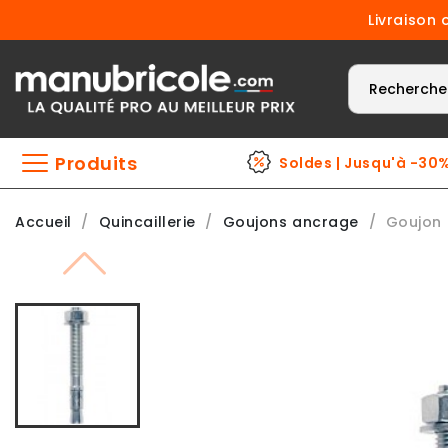
Livraison 
Produits
Soldes | Jusqu'à -30
Accueil
Quincaillerie
Goujons ancrage
Goujon 