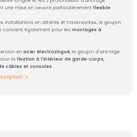
 filetée longue et les 2 profondeurs d'ancrage
t une mise en oeuvre particulièrement
flexible
.
s installations en attente et traversantes, le goujon
e convient également pour les
montages à
version en
acier électrozingué
, le goujon d'ancrage
pour la
fixation à l'intérieur de garde-corps,
de câbles et consoles
.
escription