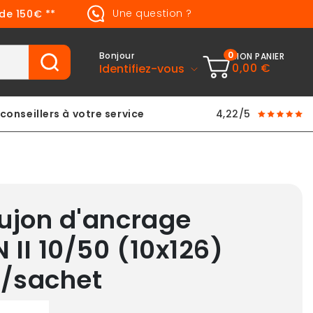
Une question ?
 de 150€ **
0
Bonjour
MON PANIER
0,00 €
Identifiez-vous
conseillers à votre service
4,22/5
ujon d'ancrage
 II 10/50 (10x126)
4/sachet