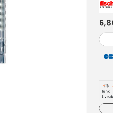
6,8
-
lundi
Livra