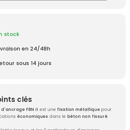
n stock
ivraison en 24/48h
etour sous 14 jours
ints clés
 d'ancrage FBN II
est une
fixation métallique
pour
ications
économiques
dans le
béton non fissuré
.