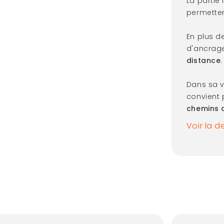
La partie
permetten
En plus de
d'ancrag
distance
.
Dans sa 
convient 
chemins 
Voir la d