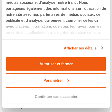
médias sociaux et d'analyser notre trafic. Nous
partageons également des informations sur l'utilisation de
notre site avec nos partenaires de médias sociaux, de
publicité et d'analyse, qui peuvent combiner celles-ci
Disponible
avec d'autres informations que vous leur avez fournies
ou qu'ils ont collectées lors de votre utilisation de leurs
Expédié sous 6 jours ouvrés
services.
Afficher les détails
Retour sous 14 jours
Autoriser et fermer
Les points clés
Paramétrer
Continuer sans accepter
Description