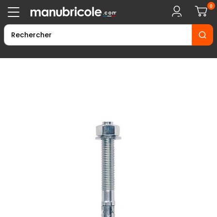
0
.com