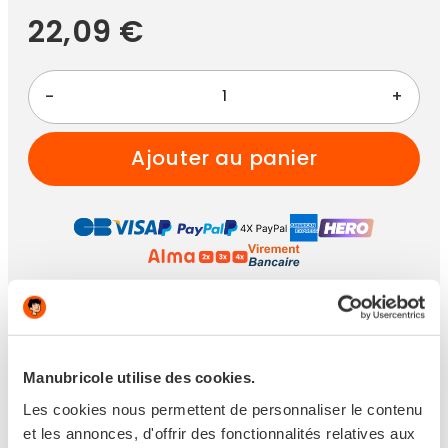
22,09 €
-
+
ajouter au panier
Paiement 100% sécurisé
Achetez maintenant
pour une livraison
entre
jeudi 20 août 2026
et le
vendredi 21 août
Manubricole utilise des cookies.
2026
avec
Livraison à Domicile
Les cookies nous permettent de personnaliser le contenu
VOIR TOUTES LES OPTIONS DE LIVRAISON
et les annonces, d'offrir des fonctionnalités relatives aux