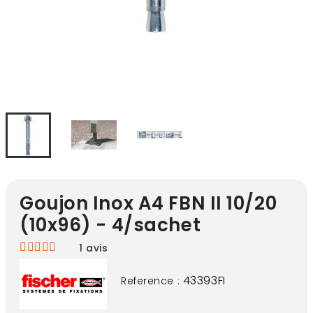
Goujon Inox A4 FBN II 10/20
(10x96) - 4/sachet
1
avis
43393FI
Reference :