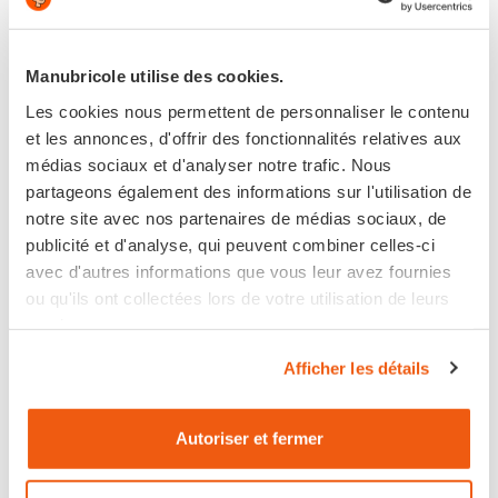
Manubricole utilise des cookies.
RACCORD...
RACCORD
AUTOMATIQUE
PLASTIQUE
Les cookies nous permettent de personnaliser le contenu
et les annonces, d'offrir des fonctionnalités relatives aux
1 avis
médias sociaux et d'analyser notre trafic. Nous
2,51 €
1,32 €
partageons également des informations sur l'utilisation de
notre site avec nos partenaires de médias sociaux, de
En stock
En stock
publicité et d'analyse, qui peuvent combiner celles-ci
avec d'autres informations que vous leur avez fournies
ou qu'ils ont collectées lors de votre utilisation de leurs
services.
Afficher les détails
Autoriser et fermer