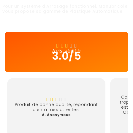
Pour un système d'
Arrosage
fonctionnel,
Manubricole
vous propose sa gamme de
Plastique Automatique
Avis vérifié
3.0/5
Contr
trop r
Produit de bonne qualité, répondant
est t
bien à mes attentes.
Obli
A. Anonymous