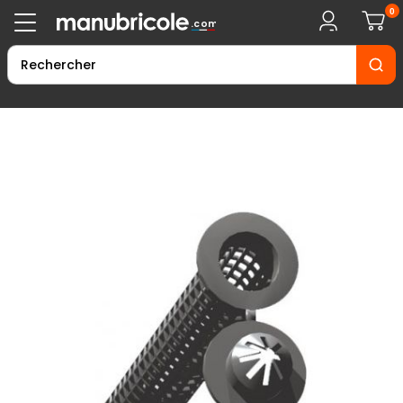
0
.com