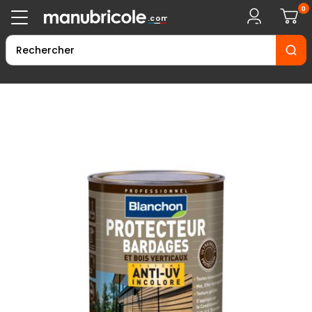
0
.com