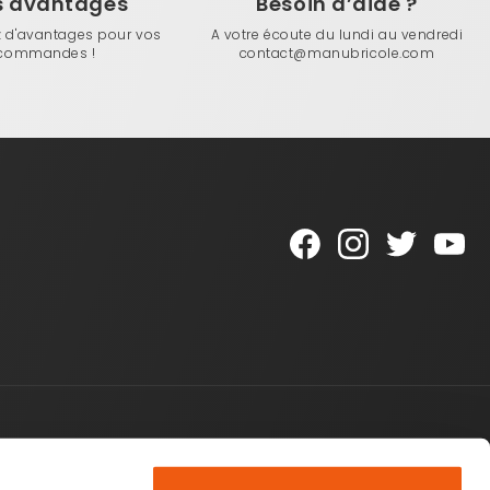
s avantages
Besoin d’aide ?
z d'avantages pour vos
A votre écoute du lundi au vendredi
commandes !
contact@manubricole.com
Une question ?
Top produits
Contactez-nous
Plots réglables pour terrasse