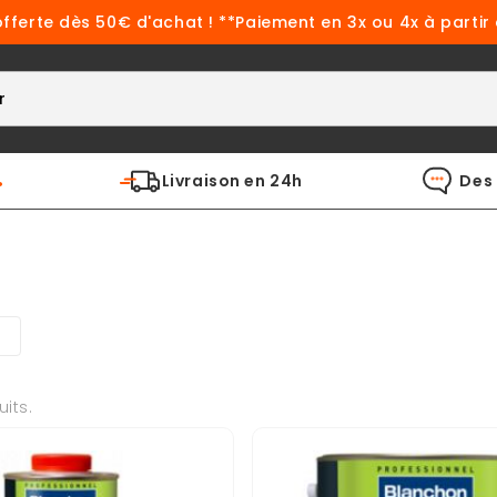
offerte dès 50€ d'achat ! **Paiement en 3x ou 4x à partir
%
Livraison en 24h
Des 
s
uits.