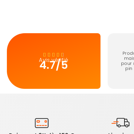
Produ
mais
Avis vérifié
4.7/5
pour 
pin