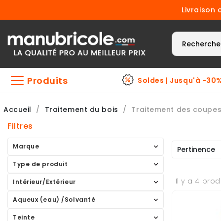
Livraison 
Produits
Soldes | Jusqu'à -30
Accueil
Traitement du bois
Traitement des coupe
Filtres
Marque
Pertinence
Type de produit
Il y a 4 prod
Intérieur/Extérieur
Aqueux (eau) /Solvanté
Teinte