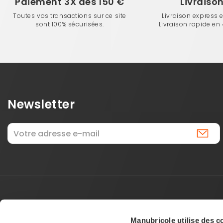
Paiement 3X dès 150 €
Livraiso
Toutes vos transactions sur ce site
Livraison express 
sont 100% sécurisées.
Livraison rapide en
Newsletter
Manubricole utilise des c