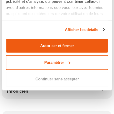
publicité et d'analyse, qui peuvent combiner celles-ci
avec d'autres informations que vous leur avez fournies
Retour sous 14 jours
ou qu'ils ont collectées lors de votre utilisation de leurs
services.
Afficher les détails
Les points clés
Autoriser et fermer
Paramétrer
Description
Continuer sans accepter
Infos clés