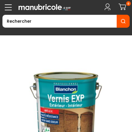
0
.com