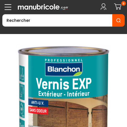
0
.com