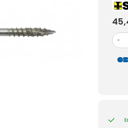
45,
-
E