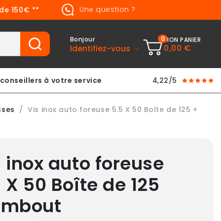
Une question ?
 de 150€ **
0
Bonjour
MON PANIER
0,00 €
Identifiez-vous
conseillers à votre service
4,22/5
sses
Vis inox auto foreuse 5.5 X 50 Boîte de 125 +
s inox auto foreuse
 X 50 Boîte de 125
embout