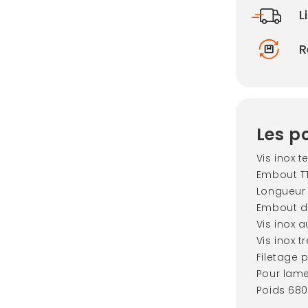
L
R
Les po
Vis inox t
Embout TT
Longueur
Embout de
Vis inox 
Vis inox t
Filetage p
Pour lame
Poids 680