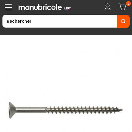
0
.com