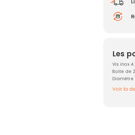
L
R
Les po
Vis inox 4
Boite de 
Diamètre
Voir la d