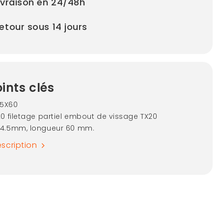
ivraison en 24/48h
etour sous 14 jours
ints clés
.5X60
20 filetage partiel embout de vissage TX20
 4.5mm, longueur 60 mm.
escription