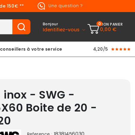
Une question ?
 de 150€ **
0
Bonjour
MON PANIER
0,00 €
Identifiez-vous
conseillers à votre service
4,20/5
s inox - SWG -
5X60 Boite de 20 -
20
18381456030
Reference :