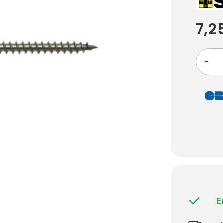
7,2
-
E