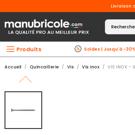
Livraison 
Produits
Soldes | Jusqu'à -30
Accueil
Quincaillerie
Vis
Vis inox
VIS INOX - 