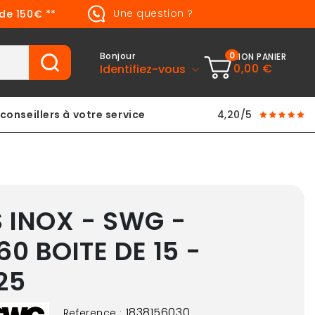
Une question ?
 de 150€ **
0
Bonjour
MON PANIER
0,00 €
Identifiez-vous
conseillers à votre service
4,20/5
S INOX - SWG -
60 BOITE DE 15 -
25
1838156030
Reference :