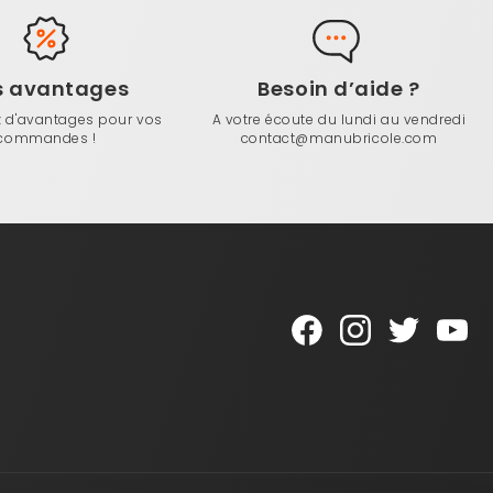
s avantages
Besoin d’aide ?
z d'avantages pour vos
A votre écoute du lundi au vendredi
commandes !
contact@manubricole.com