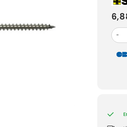
6,8
-
E