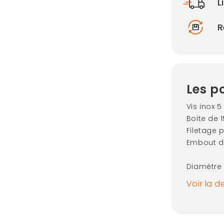
L
R
Les po
Vis inox 
Boite de 
Filetage p
Embout d
Diamètre
Voir la d