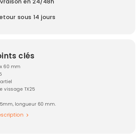
ivraison en 24/48h
etour sous 14 jours
ints clés
5 x 60 mm
15
artiel
e vissage TX25
 5mm, longueur 60 mm.
escription