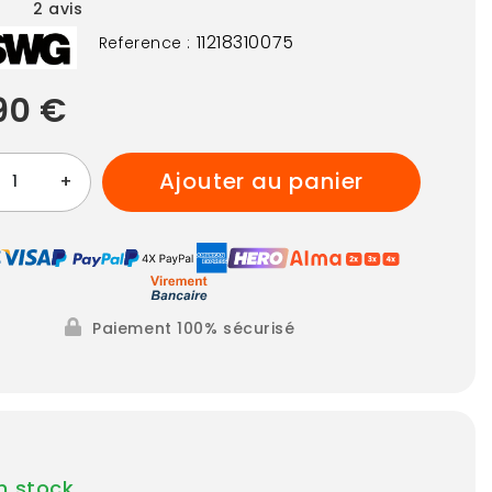
2
avis
11218310075
Reference :
90 €
ajouter au panier
+
Paiement 100% sécurisé
n stock