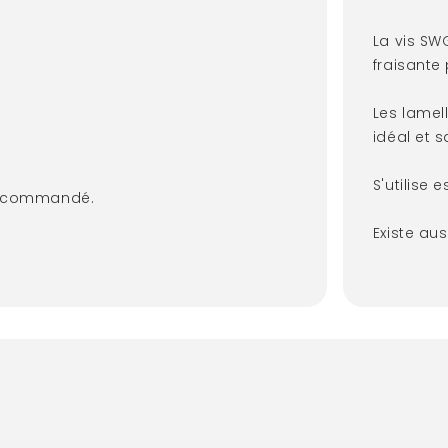
La vis SW
fraisante
Les lamel
idéal et s
S'utilise
 recommandé.
Existe aus