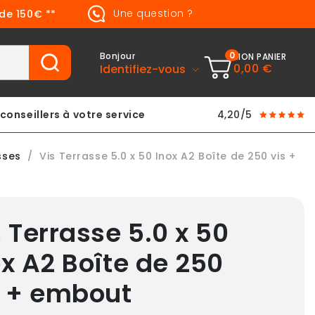
Une question ?
 de 150€ **
0
Bonjour
MON PANIER
0,00 €
Identifiez-vous
conseillers à votre service
4,20/5
sses
Vis Terrasse 5.0 x 50 Inox A2 Boîte de 250 vis +
 Terrasse 5.0 x 50
ox A2 Boîte de 250
s + embout