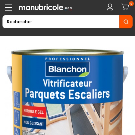
0
.com