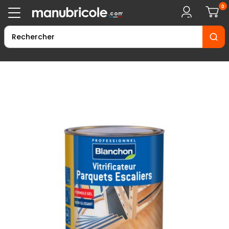
0
.com