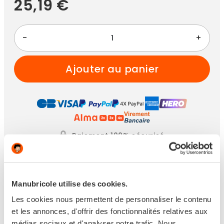
25,19 €
-
+
ajouter au panier
Paiement 100% sécurisé
Achetez maintenant
pour une livraison
entre
jeudi 27 août 2026
et le
vendredi 28 août
2026
avec
Livraison à Domicile
Manubricole utilise des cookies.
Les cookies nous permettent de personnaliser le contenu
VOIR TOUTES LES OPTIONS DE LIVRAISON
et les annonces, d'offrir des fonctionnalités relatives aux
médias sociaux et d'analyser notre trafic. Nous