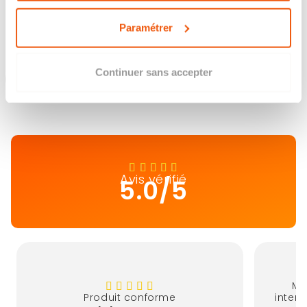
Paramétrer
Continuer sans accepter
Retour en haut
Avis vérifié
5.0/5
Me
Produit conforme
interl