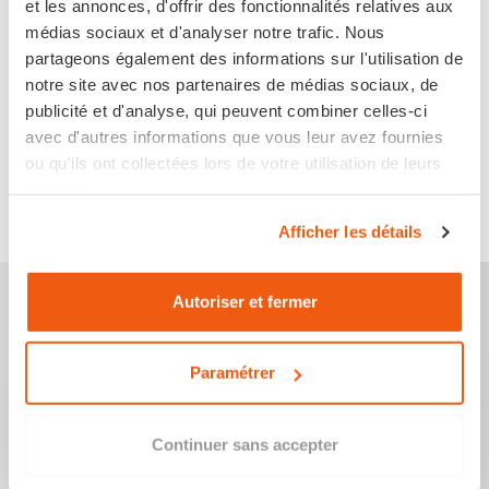
et les annonces, d'offrir des fonctionnalités relatives aux
Supports
médias sociaux et d'analyser notre trafic. Nous
partageons également des informations sur l'utilisation de
notre site avec nos partenaires de médias sociaux, de
publicité et d'analyse, qui peuvent combiner celles-ci
avec d'autres informations que vous leur avez fournies
Aucun produit disponible pour le moment
Restez à l'écoute ! D'autres produits seront affichés
ou qu'ils ont collectées lors de votre utilisation de leurs
ici au fur et à mesure qu'ils seront ajoutés.
services.
Afficher les détails
Autoriser et fermer
Paramétrer
Paiement 3X dès 150 €
Toutes vos transactions sur ce site sont 100% sécurisées.
Continuer sans accepter