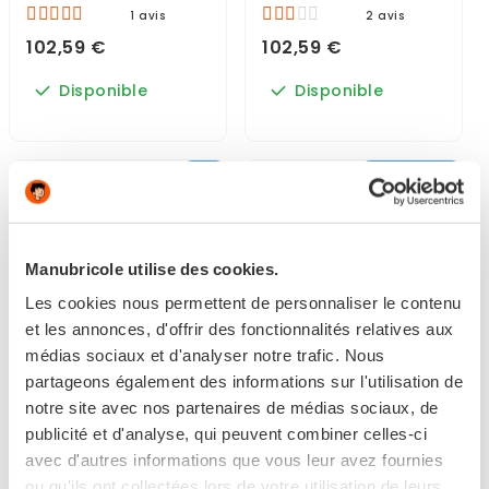
1 avis
2 avis
102,59 €
102,59 €
Disponible
Disponible
Noir
Chêne clair
Manubricole utilise des cookies.
Les cookies nous permettent de personnaliser le contenu
et les annonces, d'offrir des fonctionnalités relatives aux
médias sociaux et d'analyser notre trafic. Nous
partageons également des informations sur l'utilisation de
notre site avec nos partenaires de médias sociaux, de
publicité et d'analyse, qui peuvent combiner celles-ci
LASURE 5L NOIR TRÈS
LASURE 1L CHÊNE CLAIR
avec d'autres informations que vous leur avez fournies
LONGUE DURÉE
TRÈS LONGUE DURÉE...
ENVIRONNEMENT...
ou qu'ils ont collectées lors de votre utilisation de leurs