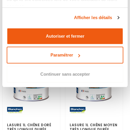
services.
4 avis
1 avis
Afficher les détails
102,59 €
23,89 €
Disponible
Disponible
Autoriser et fermer
Chêne doré
Chêne moyen
Paramétrer
Continuer sans accepter
LASURE 1L CHÊNE DORÉ
LASURE 1L CHÊNE MOYEN
TRÈS LONGUE DURÉE...
TRÈS LONGUE DURÉE...