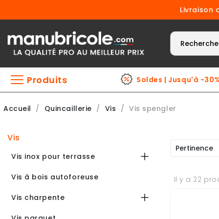
Livraison 
Produits
Soldes | Jusqu'à -30
Accueil
Quincaillerie
Vis
Vis spengler
vis
Pertinence
Vis inox pour terrasse
Vis à bois autoforeuse
Il y a 22 pro
Vis charpente
Vis parquet