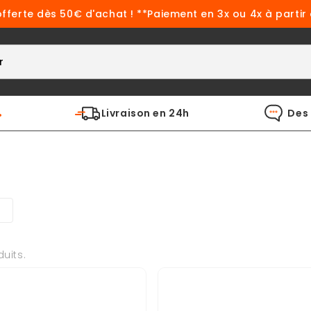
offerte dès 50€ d'achat ! **Paiement en 3x ou 4x à partir
%
Livraison en 24h
Des 
duits.