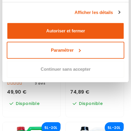
services.
Afficher les détails
Autoriser et fermer
Paramétrer
TRAITEMENT ALGICIDE
ANTI-VERDISSURE NET
CONCENTRÉ ANTI-
MOUSS
Continuer sans accepter
ALGUES
3 avis
49,90 €
74,89 €
Disponible
Disponible
5L-20L
5L-20L