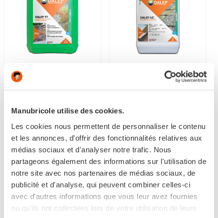
TRAITEMENT TOITURES-
TRAITEMENT ULTRA
TERRASSES PRÊT À
CONCENTRÉ DALEP UC
L'EMPLOI...
Manubricole utilise des cookies.
Les cookies nous permettent de personnaliser le contenu
5 avis
et les annonces, d'offrir des fonctionnalités relatives aux
24,90 €
15,90 €
médias sociaux et d'analyser notre trafic. Nous
partageons également des informations sur l'utilisation de
En stock
En stock
notre site avec nos partenaires de médias sociaux, de
publicité et d'analyse, qui peuvent combiner celles-ci
avec d'autres informations que vous leur avez fournies
5L-20L
ou qu'ils ont collectées lors de votre utilisation de leurs