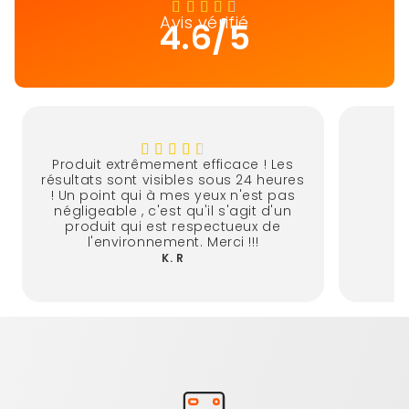
Avis vérifié
4.6/5
Produit extrêmement efficace ! Les
résultats sont visibles sous 24 heures
! Un point qui à mes yeux n'est pas
négligeable , c'est qu'il s'agit d'un
produit qui est respectueux de
l'environnement. Merci !!!
K. R