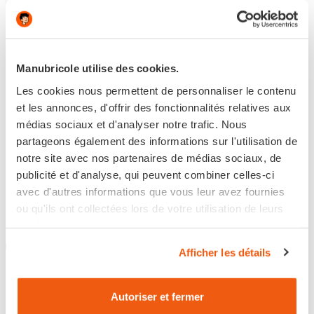
GAZ NATUREL ROBINET À
TÊTE DE ROBINET DE
OBTURATION
BÂTIMENT
Manubricole utilise des cookies.
AUTOMATIQUE...
Les cookies nous permettent de personnaliser le contenu
et les annonces, d'offrir des fonctionnalités relatives aux
15,55 €
5,60 €
médias sociaux et d'analyser notre trafic. Nous
partageons également des informations sur l'utilisation de
Disponible
Disponible
notre site avec nos partenaires de médias sociaux, de
publicité et d'analyse, qui peuvent combiner celles-ci
avec d'autres informations que vous leur avez fournies
ou qu'ils ont collectées lors de votre utilisation de leurs
services.
Retour en haut
Afficher les détails
Autoriser et fermer