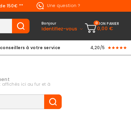
Une question ?
 de 150€ **
0
Bonjour
MON PANIER
0,00 €
Identifiez-vous
conseillers à votre service
4,20/5
ment
affichés ici au fur et à