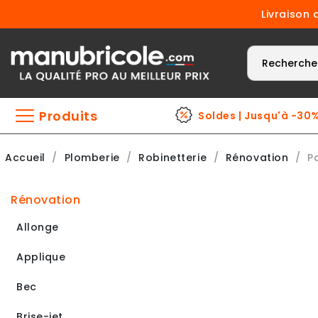
Livraison 
Produits
Soldes | Jusqu'à -30
Accueil
Plomberie
Robinetterie
Rénovation
P
rénovation
Allonge
Applique
Bec
Brise-jet