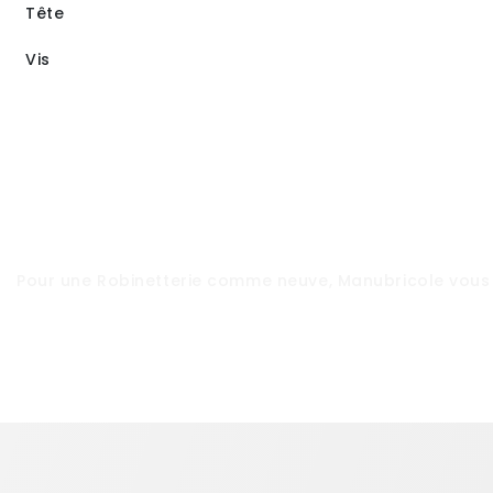
Tête
Vis
Pour une
Robinetterie
comme neuve,
Manubricole
vous