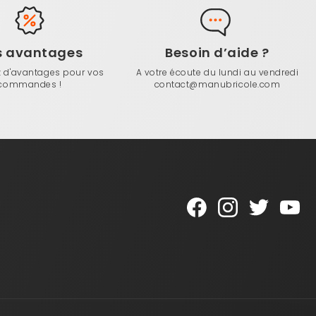
s avantages
Besoin d’aide ?
z d'avantages pour vos
A votre écoute du lundi au vendredi
commandes !
contact@manubricole.com