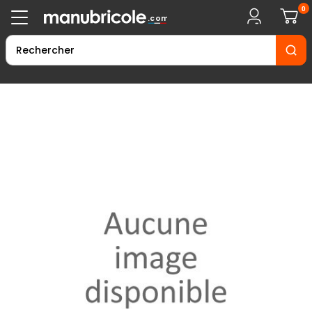
0
.com