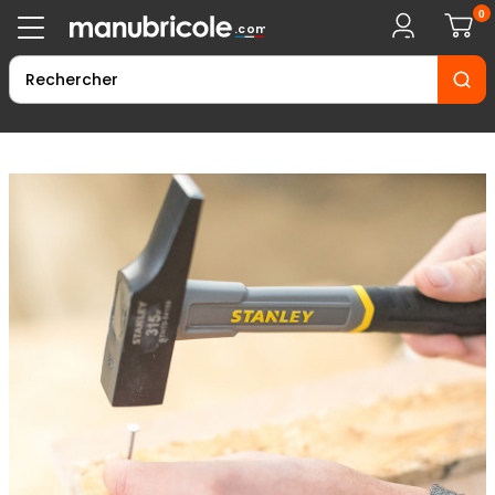
0
.com