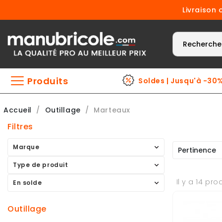
Livraison 
Produits
Soldes | Jusqu'à -30
Accueil
Outillage
Marteaux
Filtres
Marque
Pertinence
Type de produit
Il y a 14 pro
En solde
outillage