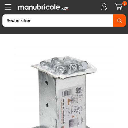
0
.com