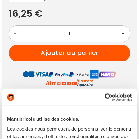
16,25 €
-
+
ajouter au panier
Paiement 100% sécurisé
Achetez maintenant
pour une livraison
entre
lundi 10 août 2026
et le
mardi 11 août
Manubricole utilise des cookies.
2026
avec
Livraison à Domicile
Les cookies nous permettent de personnaliser le contenu
et les annonces, d'offrir des fonctionnalités relatives aux
VOIR TOUTES LES OPTIONS DE LIVRAISON