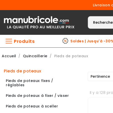
Livraison 
Produits
Soldes | Jusqu'à -30
Accueil
Quincaillerie
Pieds de poteaux
pieds de poteaux
Pertinence
Pieds de poteaux fixes /
réglables
Il y a 128 pr
Pieds de poteaux à fixer / visser
Pieds de poteaux à sceller