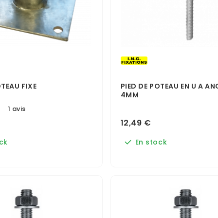
OTEAU FIXE
PIED DE POTEAU EN U A AN
4MM
1 avis
12,49 €
ck
En stock