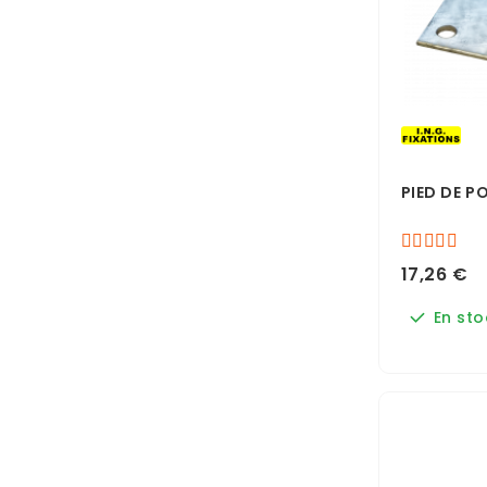
PIED DE P
17,26 €
En sto