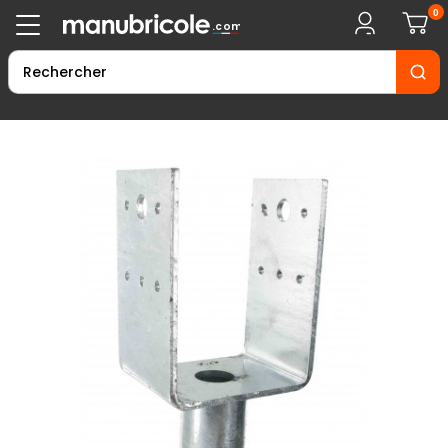
0
.com