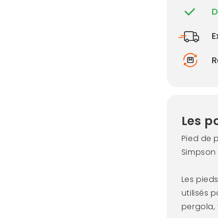
D
E
R
Les po
Pied de p
Simpson 
Les pieds
utilisés
pergola,