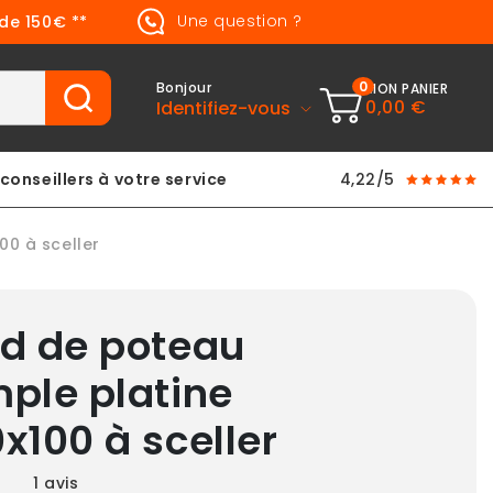
Une question ?
 de 150€ **
0
Bonjour
MON PANIER
0,00 €
Identifiez-vous
conseillers à votre service
4,22/5
00 à sceller
ed de poteau
mple platine
x100 à sceller
1
avis