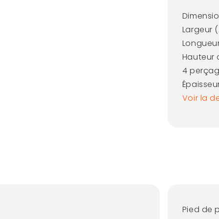
Dimensio
Largeur (
Longueur
Hauteur 
4 perçag
Épaisseu
Voir la d
Pied de p