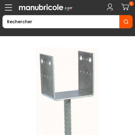
0
.com