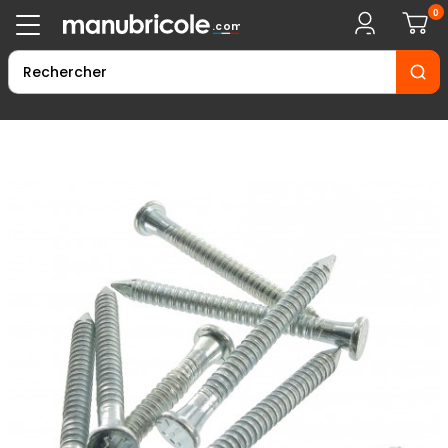
0
.com