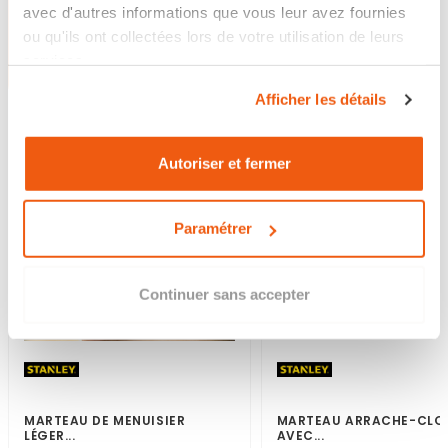
Produits
avec d'autres informations que vous leur avez fournies
ASSOCIÉS
ou qu'ils ont collectées lors de votre utilisation de leurs
services.
Afficher les détails
Autoriser et fermer
Paramétrer
Continuer sans accepter
MARTEAU DE MENUISIER
MARTEAU ARRACHE-CLO
LÉGER...
AVEC...