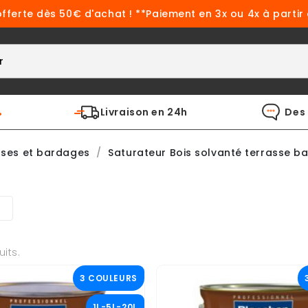
offerte dès 50€ d'achat ! **Paiement en 3x ou 4x à partir
%
Livraison en 24h
Des 
sses et bardages
Saturateur Bois solvanté terrasse b
uits.
3 COULEURS
1L-5L-20L