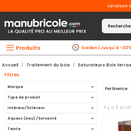
Livraison 
Produits
Soldes | Jusqu'à -30
Accueil
Traitement du bois
Saturateurs Bois terra
Filtres
Marque
Pertinence
Type de produit
Il y a 9 prod
Intérieur/Extérieur
Aqueux (eau) /Solvanté
Teinte