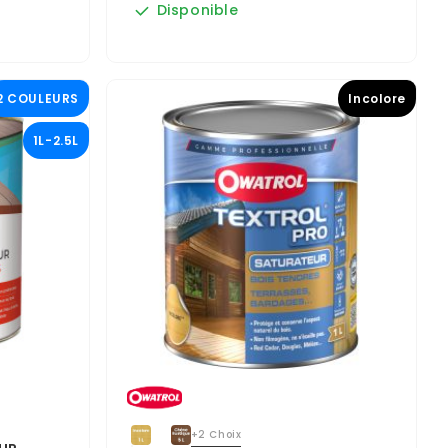
Disponible
2 COULEURS
Incolore
1L-2.5L
+2 Choix