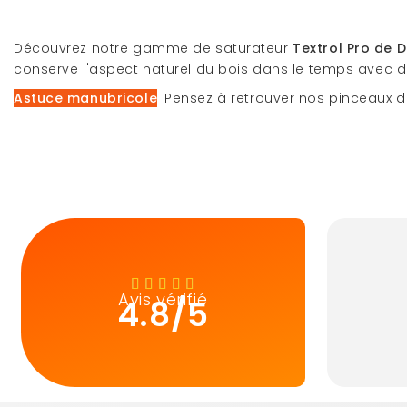
Découvrez notre gamme de saturateur
Textrol Pro de 
conserve l'aspect naturel du bois dans le temps avec diffé
Astuce
manubricole
:
Pensez à retrouver nos pinceaux d
Avis vérifié
4.8/5