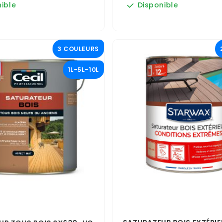
ible
Disponible
3 COULEURS
1L-5L-10L