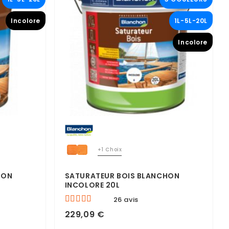
Incolore
1L-5L-20L
Incolore
+1 Choix
HON
SATURATEUR BOIS BLANCHON
INCOLORE 20L
26 avis
229,09 €