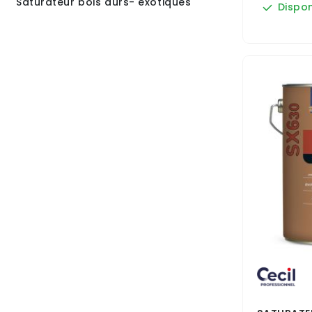
Saturateur bois durs- exotiques
Dispon