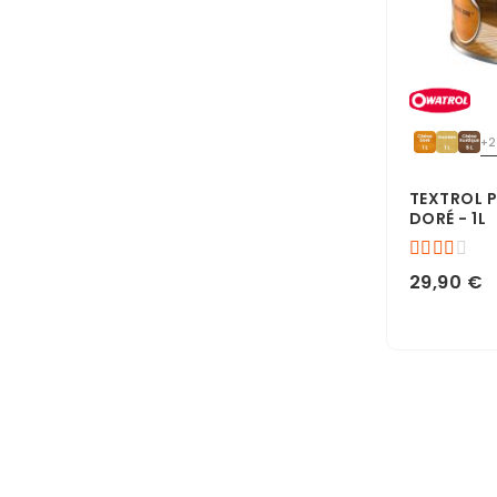
+2
TEXTROL 
DORÉ - 1L
29,90 €