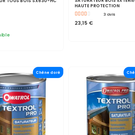
SATURATEUR BOIS EXTÉRI
UR TOUS BOIS SX630-HC
HAUTE PROTECTION
3 avis
23,15 €
ible
Chêne doré
Chê