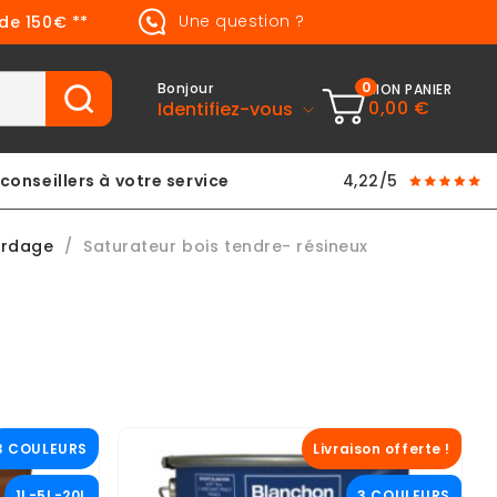
Une question ?
 de 150€ **
0
Bonjour
MON PANIER
0,00 €
Identifiez-vous
conseillers à votre service
4,22/5
ardage
Saturateur bois tendre- résineux
3 COULEURS
Livraison offerte !
1L-5L-20L
3 COULEURS