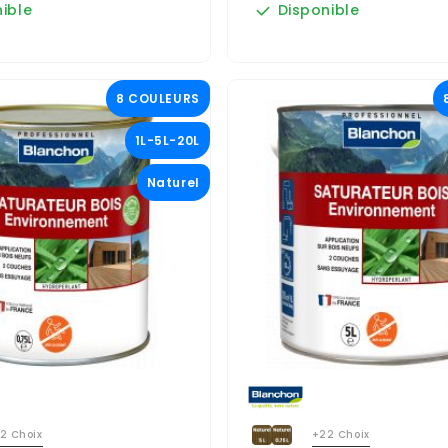
ible
Disponible
8 COULEURS
1L-5L-20L
Naturel
2 Choix
+22 Choix