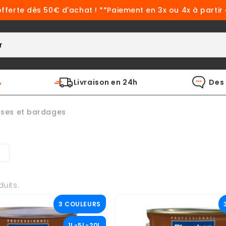
offerte dès 50€ d'achat ! **Paiement en 3x ou 4x à partir
%
Livraison en 24h
Des 
sses et bardages
duits.
3 COULEURS
1L-5L-20L