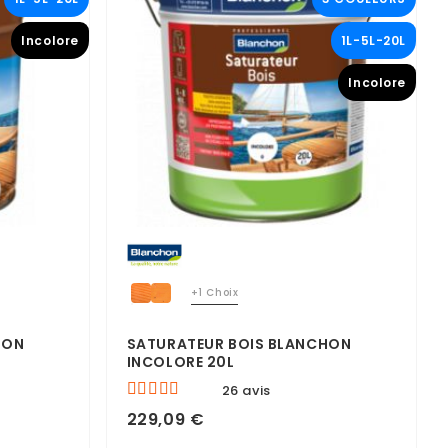
Incolore
1L-5L-20L
Incolore
+1 Choix
HON
SATURATEUR BOIS BLANCHON
INCOLORE 20L
26 avis
229,09 €