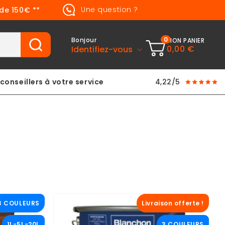
Une question ?
 de 150€ **
0
Bonjour
MON PANIER
0,00 €
Identifiez-vous
conseillers à votre service
4,22/5
3 COULEURS
Livraison offerte !
1L-5L-20L
3 COULEURS