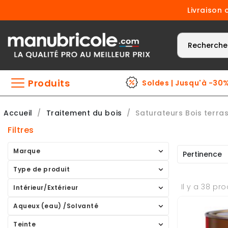
Livraison 
Produits
Soldes | Jusqu'à -30
Accueil
Traitement du bois
Saturateurs Bois terra
Filtres
Marque
Pertinence
Type de produit
Il y a 38 pro
Intérieur/Extérieur
Aqueux (eau) /Solvanté
Teinte