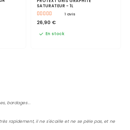
EUR
PROTEXT GRIS GRAPHITE
SATURATEUR - 1L
1 avis
26,90 €
En stock
ses, bardages
...
rès rapidement, il ne s'écaille et ne se pèle pas, et ne