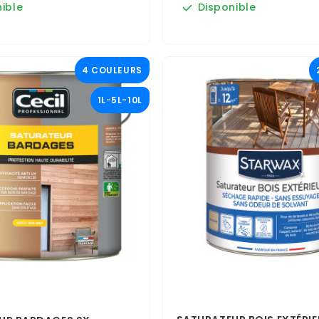
ible
Disponible
4 COULEURS
1L-5L-10L