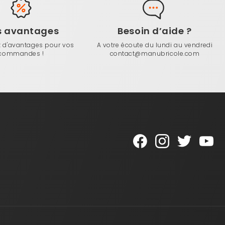
s avantages
Besoin d’aide ?
z d'avantages pour vos
A votre écoute du lundi au vendredi
commandes !
contact@manubricole.com