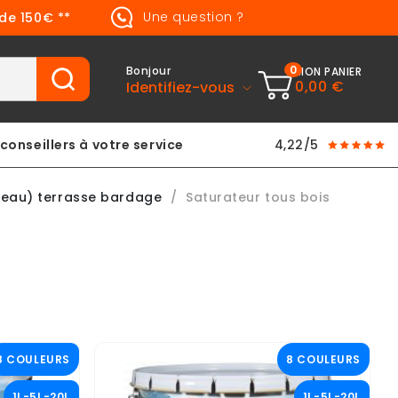
Une question ?
 de 150€ **
0
Bonjour
MON PANIER
0,00 €
Identifiez-vous
conseillers à votre service
4,22/5
'eau) terrasse bardage
Saturateur tous bois
8 COULEURS
8 COULEURS
1L-5L-20L
1L-5L-20L