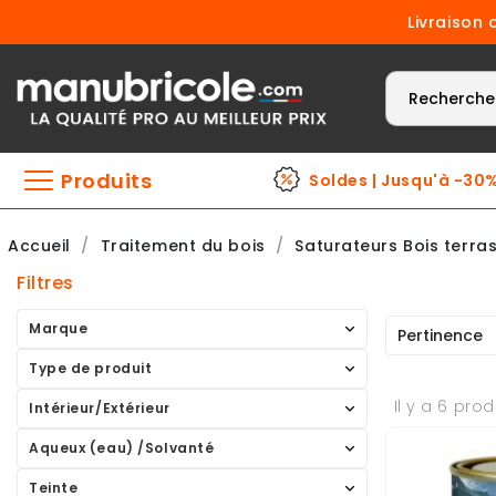
Livraison 
Produits
Soldes | Jusqu'à -30
Accueil
Traitement du bois
Saturateurs Bois terra
Filtres
Marque
Pertinence
Type de produit
Il y a 6 prod
Intérieur/Extérieur
Aqueux (eau) /Solvanté
Teinte