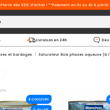
offerte dès 50€ d'achat ! **Paiement en 3x ou 4x à partir
%
Livraison en 24h
Des 
sses et bardages
Saturateur Bois phases aqueuse (à l
uits.
8 COULEURS
1L-5L-20L