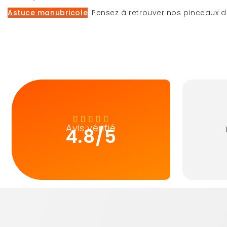
Astuce
manubricole
:
Pensez à retrouver nos pinceaux d
Avis vérifié
4.8/5