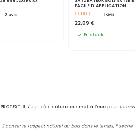
SATURATEUR BOIS EXTÉRI
UR BARDAGES SX
FACILE D'APPLICATION
1 avis
2 avis
22,09 €
En stock
 PROTEXT
. Il s'agit d'un
saturateur mat à l'eau
pour
terras
il conserve l'aspect naturel du bois dans le temps, il sèche t