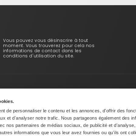
Vous pouvez vous désinscrire à tout
moment. Vous trouverez pour cela nos
informations de contact dans les
conditions d'utilisation du site.
Infos pratiques
Qui sommes-nous ?
ookies.
Blog
t de personnaliser le contenu et les annonces, d'offrir des fonct
Paiement sécurisé
ux et d'analyser notre trafic. Nous partageons également des in
CGV
 avec nos partenaires de médias sociaux, de publicité et d'analyse
Vos informations personnelles
autres informations que vous leur avez fournies ou qu'ils ont col
Mentions légales