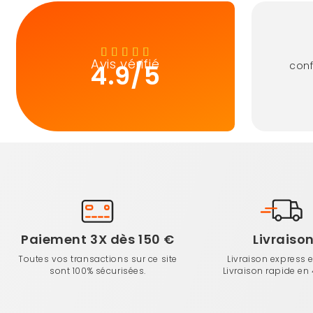
Avis vérifié
4.9/5
con
Paiement 3X dès 150 €
Livraiso
Toutes vos transactions sur ce site
Livraison express 
sont 100% sécurisées.
Livraison rapide en