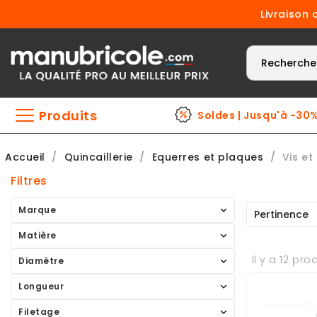
Livraison 
Produits
Soldes | Jusqu'à -30
Accueil
Quincaillerie
Equerres et plaques
Vis et
Filtres
Marque
Pertinence
Matière
Il y a 12 pro
Diamètre
Longueur
Filetage