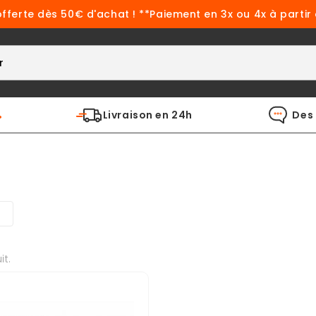
offerte dès 50€ d'achat ! **Paiement en 3x ou 4x à partir
%
Livraison en 24h
Des 
it.