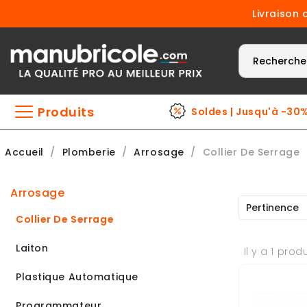
Livraison 
Produits
Soldes | Jusqu'à -30
Accueil
Plomberie
Arrosage
Collier De Serrage
arrosage
Pertinence
Collier De Serrage
Laiton
Il y a 1 produ
Plastique Automatique
Programmateur