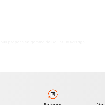
ous propose sa gamme de
Collier De Serrage
n
Retours
Vo