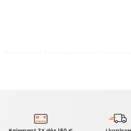
Pour un système d'
Arrosage
fonctionnel,
Manubricole
v
Paiement 3X dès 150 €
Livraiso