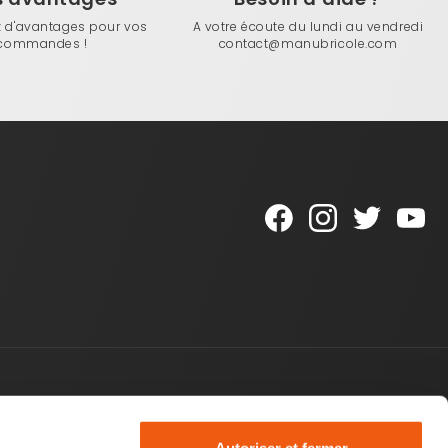
z d'avantages pour vos
A votre écoute du lundi au vendredi
commandes !
contact@manubricole.com
Une question ?
Top produits
Contactez-nous
Plots réglables pour terrasse