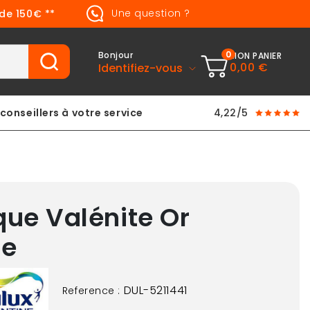
Une question ?
 de 150€ **
0
Bonjour
MON PANIER
0,00 €
Identifiez-vous
conseillers à votre service
4,22/5
que Valénite Or
le
DUL-5211441
Reference :