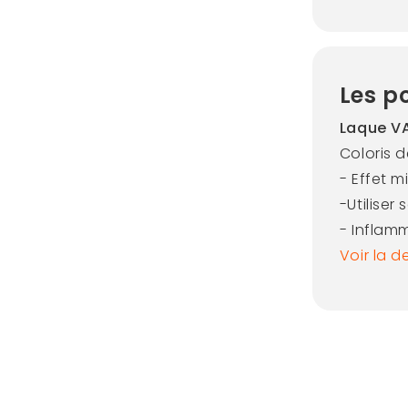
Les po
Laque VA
Coloris d
- Effet m
-Utiliser
- Inflam
Voir la d