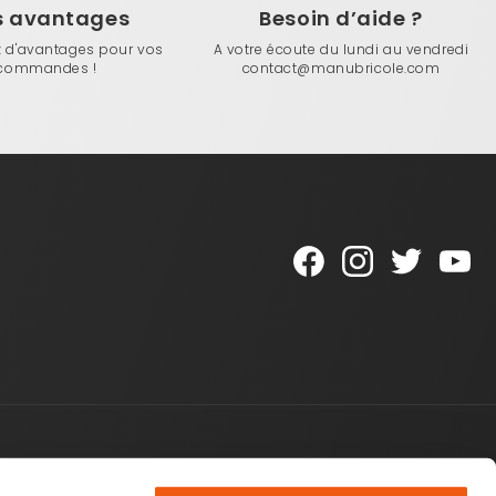
s avantages
Besoin d’aide ?
z d'avantages pour vos
A votre écoute du lundi au vendredi
commandes !
contact@manubricole.com
Une question ?
Top produits