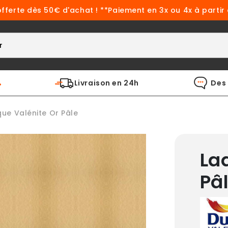
offerte dès 50€ d'achat ! **Paiement en 3x ou 4x à partir
%
Livraison en 24h
Des 
que Valénite Or Pâle
La
Pâ