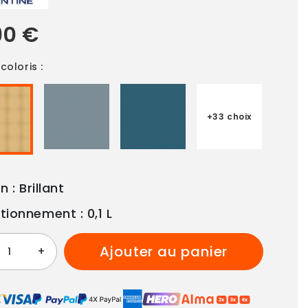
90 €
coloris :
+33 choix
n : Brillant
tionnement : 0,1 L
ajouter au panier
+