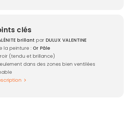
ints clés
LÉNITE brillant
par
DULUX VALENTINE
e la peinture :
Or Pâle
iroir (tendu et brillance)
 seulement dans des zones bien ventilées
mable
escription