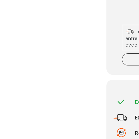
entr
avec
D
E
R