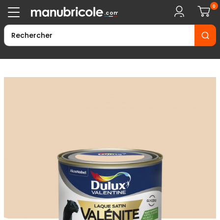
0
.com