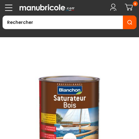
0
.com