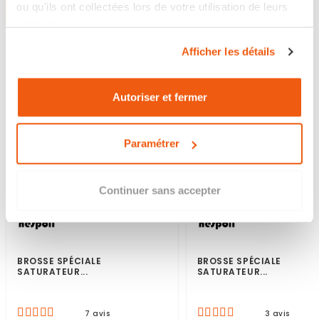
ou qu'ils ont collectées lors de votre utilisation de leurs
services.
Afficher les détails
N
Autoriser et fermer
Paramétrer
Continuer sans accepter
BROSSE SPÉCIALE
BROSSE SPÉCIALE
SATURATEUR...
SATURATEUR...
7 avis
3 avis