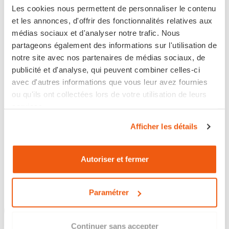
Les cookies nous permettent de personnaliser le contenu
et les annonces, d'offrir des fonctionnalités relatives aux
médias sociaux et d'analyser notre trafic. Nous
partageons également des informations sur l'utilisation de
notre site avec nos partenaires de médias sociaux, de
PIED DE POTEAU CARRÉ
PIED DE POTEAU CARRÉ
publicité et d'analyse, qui peuvent combiner celles-ci
A BOULONNER 90X90EP 2
A BOULONNER 70X70EP 2
avec d'autres informations que vous leur avez fournies
MM
MM
ou qu'ils ont collectées lors de votre utilisation de leurs
1 avis
services.
15,99 €
14,29 €
Afficher les détails
Disponible
Disponible
Autoriser et fermer
Paramétrer
Retour en haut
Continuer sans accepter