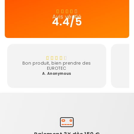
Avis vérifié
4.4/5
Bon produit, bien prendre des
EUROTEC
A. Anonymous