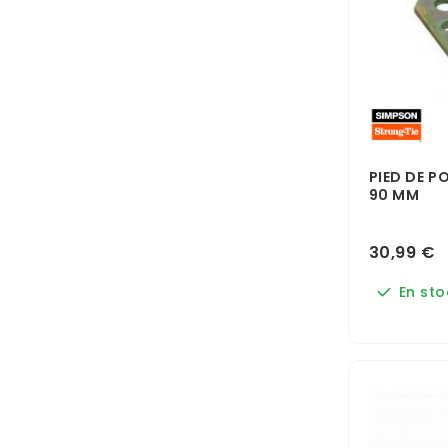
PIED DE P
90 MM
30,99 €
En sto