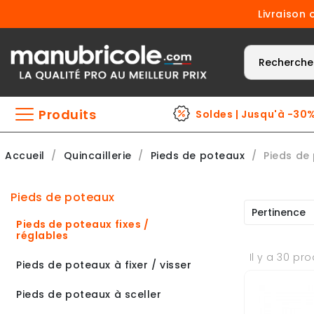
Livraison 
Produits
Soldes | Jusqu'à -30
Accueil
Quincaillerie
Pieds de poteaux
Pieds de 
pieds de poteaux
Pertinence
Pieds de poteaux fixes /
réglables
Il y a 30 pro
Pieds de poteaux à fixer / visser
Pieds de poteaux à sceller