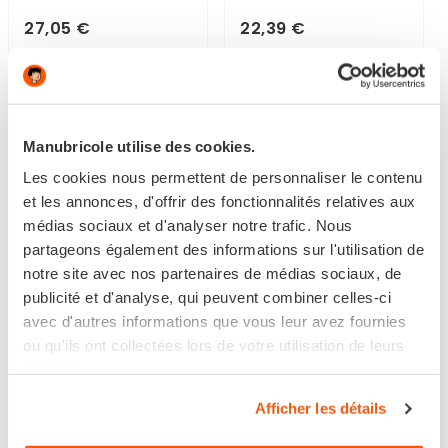
27,05 €
22,39 €
En stock
Disponible
Manubricole utilise des cookies.
Les cookies nous permettent de personnaliser le contenu
et les annonces, d'offrir des fonctionnalités relatives aux
médias sociaux et d'analyser notre trafic. Nous
partageons également des informations sur l'utilisation de
notre site avec nos partenaires de médias sociaux, de
publicité et d'analyse, qui peuvent combiner celles-ci
avec d'autres informations que vous leur avez fournies
ou qu'ils ont collectées lors de votre utilisation de leurs
services.
PRÉPARATION
PRÉPARATION
Afficher les détails
PARQUETS SOUS-
PLANCHERS &
COUCHE & TEINTE
ESCALIERS - BOIS...