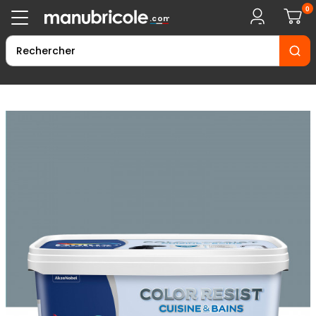
0
.com