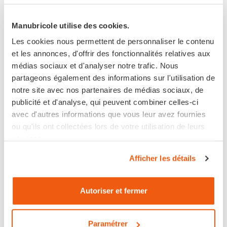
Manubricole utilise des cookies.
Les cookies nous permettent de personnaliser le contenu
Paiement 100% sécurisé
et les annonces, d'offrir des fonctionnalités relatives aux
médias sociaux et d'analyser notre trafic. Nous
Achetez maintenant
pour une livraison
partageons également des informations sur l'utilisation de
entre
jeudi 20 août 2026
et le
vendredi 21 août
notre site avec nos partenaires de médias sociaux, de
2026
avec
Livraison à Domicile
publicité et d'analyse, qui peuvent combiner celles-ci
VOIR TOUTES LES OPTIONS DE LIVRAISON
avec d'autres informations que vous leur avez fournies
ou qu'ils ont collectées lors de votre utilisation de leurs
services.
Afficher les détails
Disponible
Autoriser et fermer
Expédié sous 6 jours ouvrés
Retour sous 14 jours
Paramétrer